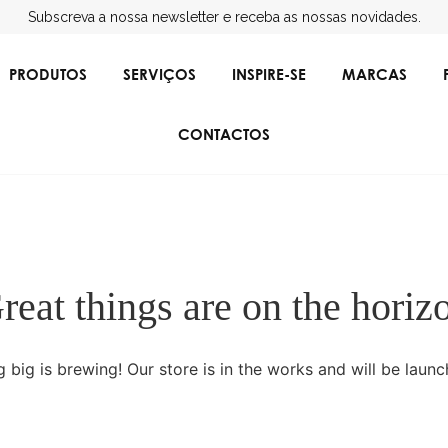
Subscreva a nossa newsletter e receba as nossas novidades.
PRODUTOS
SERVIÇOS
INSPIRE-SE
MARCAS
CONTACTOS
reat things are on the horiz
imentos
Sistemas de Climatização
Gestão de
 big is brewing! Our store is in the works and will be launc