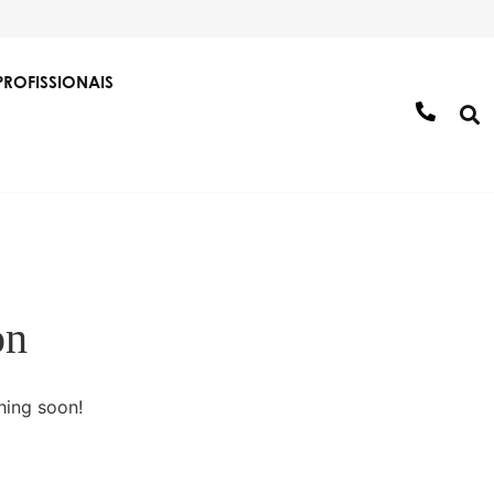
PROFISSIONAIS
on
 Águas/Canalização
Soluções de construção e
aplicação
hing soon!