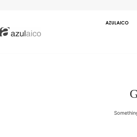
AZULAICO
G
Casas de Banho
Pavimentos e Revest
Something