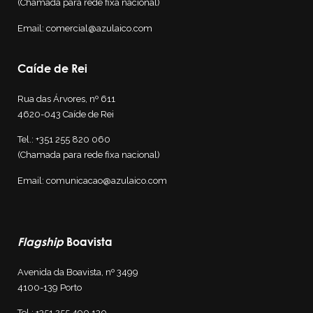
(Chamada para rede fixa nacional)
Email:
comercial@azulaico.com
Caíde de Rei
Rua das Árvores, nº 611
4620-043 Caíde de Rei
Tel.:
+351 255 820 060
(Chamada para rede fixa nacional)
Email:
comunicacao@azulaico.com
Flagship
Boavista
Avenida da Boavista, nº 3499
4100-139
Porto
Tel.:
+351 255 4
90 130