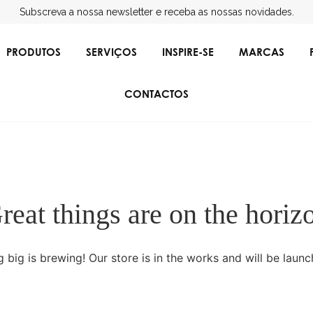
Subscreva a nossa newsletter e receba as nossas novidades.
PRODUTOS
SERVIÇOS
INSPIRE-SE
MARCAS
CONTACTOS
reat things are on the horiz
imentos
Sistemas de Climatização
Gestão de
 big is brewing! Our store is in the works and will be launc