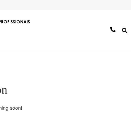
PROFISSIONAIS
on
 Águas/Canalização
Soluções de construção e
aplicação
hing soon!