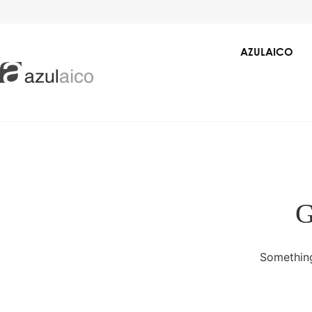
AZULAICO
G
Casas de Banho
Pavimentos e Revest
Something